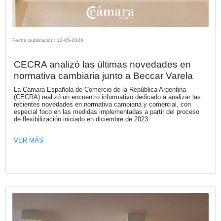
Fecha publicación: 16-06-2026
CECRA Delegación Mar del Plata –
Conferencia “Ley de Modernización La
principales cambios e impacto práctico
relaciones de trabajo”
La Cámara Española de Comercio, Delegación Mar del Pla
a cabo el jueves 11 de junio un desayuno empresarial exc
para socios e invitados especiales, que contó con la dise
del Dr. Álvaro José Galli, Socio del Estudio Beccar Varela
VER MÁS