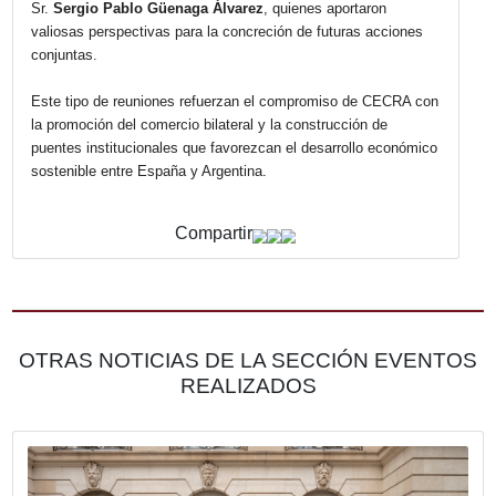
misión comercial inversa hacia Almería, con el objetivo d
promover la internacionalización de empresas argentinas 
facilitar el acceso a nuevos mercados europeos. Esta
propuesta fue recibida con entusiasmo por ambas partes,
quienes coincidieron en la importancia de generar espaci
articulación público-privada que impulsen el comercio exte
la inversión.
Del encuentro participaron también la Directora General de
Cámara de Comercio de Almería, Sra.
María Dolores Ga
Muro
; la Coordinadora de Internacional de dicha institució
Sra.
Inmaculada Jurado
; y el Gerente General de CECR
Sr.
Sergio Pablo Güenaga Álvarez
, quienes aportaron
valiosas perspectivas para la concreción de futuras acci
conjuntas.
Este tipo de reuniones refuerzan el compromiso de CEC