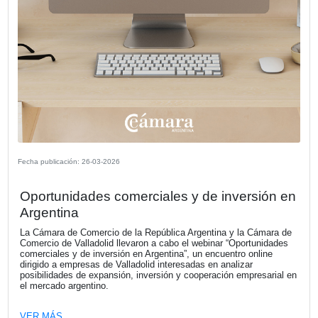
Fecha publicación: 27-03-2026
CECRA Delegación Mar del Plata -
Conferencia Santiago Bulat
La Cámara Española de Comercio de la República Argent
(CECRA), Delegación Mar del Plata, con la colaboración 
la Universidad del CEMA (UCEMA), llevó a cabo el pasad
27 de marzo un desayuno empresarial exclusivo para soc
invitados especiales. En el marco del encuentro, el
economista Santiago Bulat, director de INVECQ Consulto
Económica, brindó una conferencia.
VER MÁS