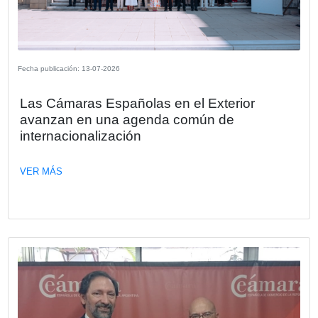
España y Argentina impulsaron un diá
estratégico sobre los desafíos de la
economía global.
La Embajada de España en Argentina acogió el encuentr
“Mercosur y la construcción de alianzas en el nuevo esce
geopolítico”, una jornada dedicada al análisis y al interca
ideas impulsada por la Oficina Económica y Comercial d
en Buenos Aires, en el contexto de la visita oficial al país
Secretaria de Estado de Comercio de España, Amparo L
Senovilla.
VER MÁS