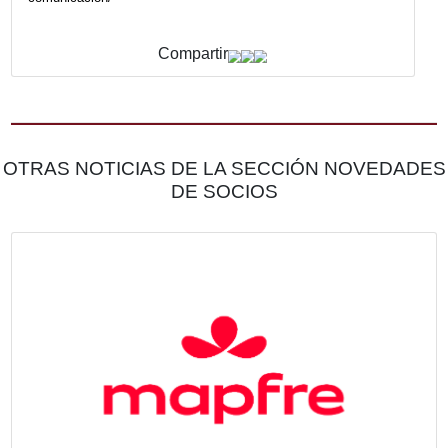
FUNDACIÓN MAPFRE, es un activo protagonista s
impulsa proyectos de integración y que ayuda a mejorar
de vida de las personas.
MAPFRE
es una aseguradora global. Compañía de refer
mercado español, es la mayor aseguradora española e
grupo asegurador líder en Latinoamérica y se encuentra 
puesto entre las mayores de Europa en No Vida por 
primas. MAPFRE cuenta con 31.000 empleados y, en 20
un beneficio neto de 902 millones de euros, lo que re
incremento del 30% con respecto al año anterior.
Más información en
https://www.mapfre.com/espac
comunicacion/
Compartir