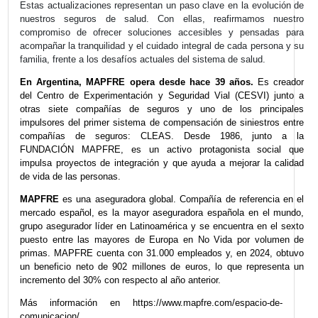
Por su parte,
Integral Salud
protege ante enfermeda
como infarto, ACV, cáncer, hemodiálisis y trasplant
contempla segunda opinión médica y asistencia de código
Ambos productos ofrecen cobertura indemnizator
significa que el asegurado recibe un capital de lib
afrontar gastos según considere, sin necesidad de r
cuentas.
Estas actualizaciones representan un paso clave en la e
nuestros seguros de salud. Con ellas, reafirmam
compromiso de ofrecer soluciones accesibles y pen
acompañar la tranquilidad y el cuidado integral de cada 
familia,
frente a los desafíos actuales del sistema de salu
En Argentina, MAPFRE opera desde hace 39 años.
del Centro de Experimentación y Seguridad Vial (CES
otras siete compañías de seguros y uno de los p
impulsores del primer sistema de compensación de sinie
compañías de seguros: CLEAS. Desde 1986, j