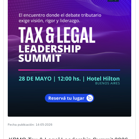
Fecha publicación: 27-05-2026
La Cámara Española de Comercio le d
bienvenida a su nuevo socio Daniel Se
Uría
El Clan es una red de profesionales liderada por Daniel Ur
orientada a acompañar a empresas en sus desafíos de
posicionamiento estratégico, desarrollo comercial, comun
gestión y crecimiento.
VER MÁS