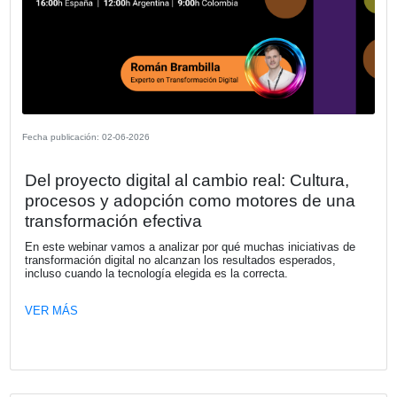
Fecha publicación: 11-06-2026
Concluye con éxito la 1ª Ronda de
Inversores FIDBAN Argentina en alian
el GCBA y FUNIBER
En el marco de la celebración de su 8º Aniversario, la Fu
Innovación y Desarrollo (FIDBAN) celebró el jueves 4 de j
1ª Ronda de Inversores en Argentina. El evento, desarrol
las instalaciones de FUNIBER en la Ciudad Autónoma d
Aires, reunió a una selecta comitiva de autoridades, inve
emprendedores para potenciar el ecosistema de innovaci
tecnológica del país.
VER MÁS