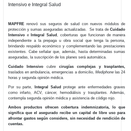
MAPFRE relanzó sus seguros d
salud
La aseguradora renovó sus productos Cuidado
Intensivo e Integral Salud
MAPFRE
renovó sus seguros de salud con nuevos 
protección y sumas aseguradas actualizadas.
Se trata
Intensivo
e
Integral Salud
, coberturas que funciona
independiente a la prepaga u obra social que tenga 
brindando respaldo económico y complementando las p
existentes. Cabe señalar que,
además, hasta determin
aseguradas, la suscripción de los planes será automática
Cuidado Intensivo
cubre
cirugías complejas y tr
traslados en ambulancia, emergencias a domicilio,
Medip
horas y segunda opinión médica.