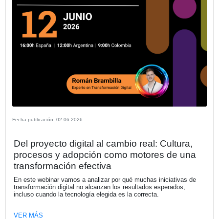
Fecha publicación: 11-06-2026
Concluye con éxito la 1ª Ronda de
Inversores FIDBAN Argentina en alian
el GCBA y FUNIBER
En el marco de la celebración de su 8º Aniversario, la Fu
Innovación y Desarrollo (FIDBAN) celebró el jueves 4 de j
1ª Ronda de Inversores en Argentina. El evento, desarrol
las instalaciones de FUNIBER en la Ciudad Autónoma d
Aires, reunió a una selecta comitiva de autoridades, inve