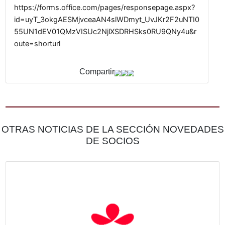
Claves geopolíticas y económicas para entender 
presente.
Panel 2: Argentina Emergente
Perspectivas políticas y económicas en tiempos
electorales.
Panel 3: Liderar con impacto
CEOs que transforman.
Panel 4: El trabajo del futuro
Formación y atracción de talento en la era de la
inteligencia artificial.
https://forms.office.com/pages/responsepage.a
id=uyT_3okgAESMjvceaAN4slWDmyt_UvJKr2F2
55UN1dEV01QMzVISUc2NjlXSDRHSks0RU9QNy
oute=shorturl