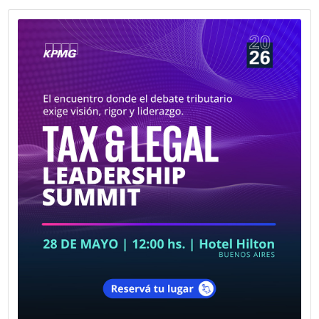
Fecha publicación: 27-05-2026
La Cámara Española de Comercio le d
bienvenida a su nuevo socio Daniel Se
Uría
El Clan es una red de profesionales liderada por Daniel Ur
orientada a acompañar a empresas en sus desafíos de
posicionamiento estratégico, desarrollo comercial, comun
gestión y crecimiento.
VER MÁS