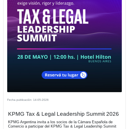
Fecha publicación: 27-05-2026
La Cámara Española de Comercio le d
bienvenida a su nuevo socio Daniel Se
Uría
El Clan es una red de profesionales liderada por Daniel Ur
orientada a acompañar a empresas en sus desafíos de
posicionamiento estratégico, desarrollo comercial, comun
gestión y crecimiento.
VER MÁS