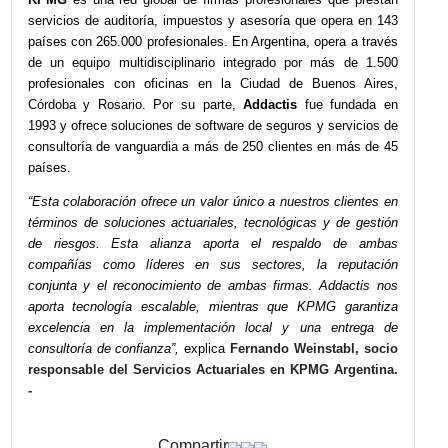
decisiones basadas en datos. Ambas compañías trab
para potenciar la innovación, la eficiencia y la t
decisiones en el ecosistema empresarial argentino. Pa
empresas significa acceder a soluciones actuariales de 
generación, mayor eficiencia en procesos de modeliza
acompañamiento estratégico con visión local y re
internacional.
KPMG
es una red global de firmas profesionales que p
servicios de auditoría, impuestos y asesoría que opera 
países con 265.000 profesionales. En Argentina, opera a 
de un equipo multidisciplinario integrado por más de
profesionales con oficinas en la Ciudad de Buenos 
Córdoba y Rosario. Por su parte,
Addactis
fue funda
1993 y ofrece soluciones de software de seguros y servic
consultoría de vanguardia a más de 250 clientes en más
países.