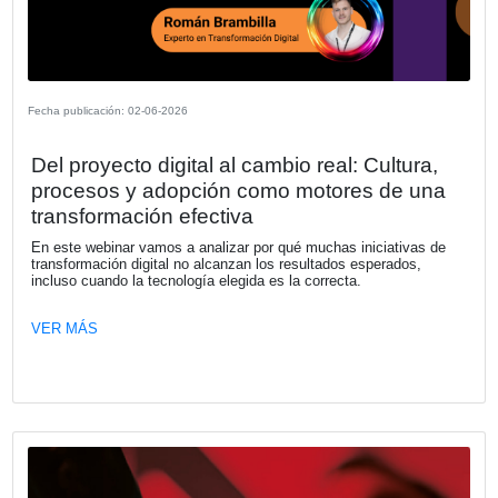
Fecha publicación: 11-06-2026
Concluye con éxito la 1ª Ronda de
Inversores FIDBAN Argentina en alian
el GCBA y FUNIBER
En el marco de la celebración de su 8º Aniversario, la Fu
Innovación y Desarrollo (FIDBAN) celebró el jueves 4 de j
1ª Ronda de Inversores en Argentina. El evento, desarrol
las instalaciones de FUNIBER en la Ciudad Autónoma d
Aires, reunió a una selecta comitiva de autoridades, inve
emprendedores para potenciar el ecosistema de innovaci
tecnológica del país.
VER MÁS