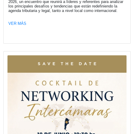
Fecha publicación: 22-05-2026
Mapfre auspició la 19ª edición de los 
“El Auto Más Seguro”
La compañía volvió a apoyar esta iniciativa de CESVI Arg
la revista “Crash Test” en la que se premian los autos m
lanzados en 2025. La edición 2026 tiene un significado es
CESVI cumple 30 años.
VER MÁS