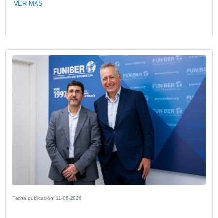
Fecha publicación: 16-07-2026
Les acercamos invitación que nos remi
Asociación Amigos del Camino de San
en Argentina
El próximo sábado 25 de julio, día de Santiago Apóstol, s
realizará la 7º edición del Camino de Santiago en Buenos 
una experiencia única de encuentro, amistad, reflexión y e
peregrino.
VER MÁS