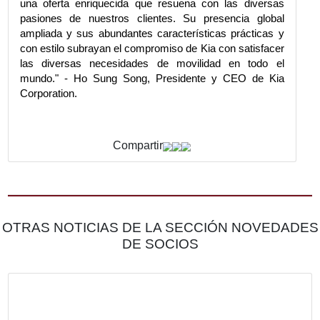
verdadero yo
Kia presentó el nuevo Kia Seltos a través de un e
mundial online con el tema "El protagonista". La pe
de la marca presentada en el lanzamiento retrata 
personas que buscan un nuevo logro, la liber
conexiones más profundas con sus seres quer
reflejando cómo el Seltos empodera a los pilotos
que realicen sus pasiones y vivan como
protagonistas de su propia historia. "El Kia S
siempre ha representado el mejor valor en su clase
modelo de nueva generación se basa en ese legad
una oferta enriquecida que resuena con las div
pasiones de nuestros clientes. Su presencia g
ampliada y sus abundantes características prácti
con estilo subrayan el compromiso de Kia con sati
las diversas necesidades de movilidad en to