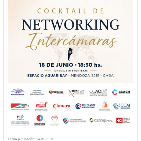
Mapfre auspició la 19ª edición de los 
“El Auto Más Seguro”
La compañía volvió a apoyar esta iniciativa de CESVI Arg
la revista “Crash Test” en la que se premian los autos m
lanzados en 2025. La edición 2026 tiene un significado es
CESVI cumple 30 años.
VER MÁS