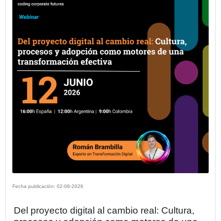
Fecha publicación: 11-06-2026
Concluye con éxito la 1ª Ronda de
Inversores FIDBAN Argentina en alian
el GCBA y FUNIBER
En el marco de la celebración de su 8º Aniversario, la Fu
Innovación y Desarrollo (FIDBAN) celebró el jueves 4 de j
1ª Ronda de Inversores en Argentina. El evento, desarrol
las instalaciones de FUNIBER en la Ciudad Autónoma d
Aires, reunió a una selecta comitiva de autoridades, inve
emprendedores para potenciar el ecosistema de innovaci
tecnológica del país.