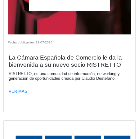
Explorá una nueva dimensión: Kia Ta
desembarca en Argentina
Kia Argentina, bajo la representación local de Astara, mar
de gran impacto con el lanzamiento de Tasman, la primer
comercial en la historia de la marca. Respaldada por más
años de experiencia en el desarrollo de vehículos táctico
comerciales, esta propuesta disruptiva y robusta desemb
tres versiones diseñadas para elevar los estándares en el
segmento de las pickups medianas.
VER MÁS