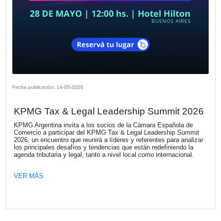
Fecha publicación: 22-05-2026
Mapfre auspició la 19ª edición de los 
“El Auto Más Seguro”
La compañía volvió a apoyar esta iniciativa de CESVI Arg
la revista “Crash Test” en la que se premian los autos m