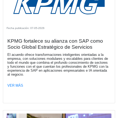
Fecha publicación: 14-05-2026
KPMG Tax & Legal Leadership Summi
KPMG Argentina invita a los socios de la Cámara Españo
Comercio a participar del KPMG Tax & Legal Leadership
2026, un encuentro que reunirá a líderes y referentes para
los principales desafíos y tendencias que están redefinie
agenda tributaria y legal, tanto a nivel local como internac
VER MÁS