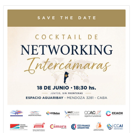
Fecha publicación: 27-05-2026
La Cámara Española de Comercio le d
bienvenida a su nuevo socio Daniel Se
Uría
El Clan es una red de profesionales liderada por Daniel Ur
orientada a acompañar a empresas en sus desafíos de
posicionamiento estratégico, desarrollo comercial, comun
gestión y crecimiento.
VER MÁS