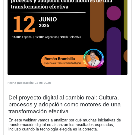
Fecha publicación: 11-06-2026
Concluye con éxito la 1ª Ronda de
Inversores FIDBAN Argentina en alian
el GCBA y FUNIBER
En el marco de la celebración de su 8º Aniversario, la Fu
Innovación y Desarrollo (FIDBAN) celebró el jueves 4 de j
1ª Ronda de Inversores en Argentina. El evento, desarrol
las instalaciones de FUNIBER en la Ciudad Autónoma d
Aires, reunió a una selecta comitiva de autoridades, inve
emprendedores para potenciar el ecosistema de innovaci
tecnológica del país.