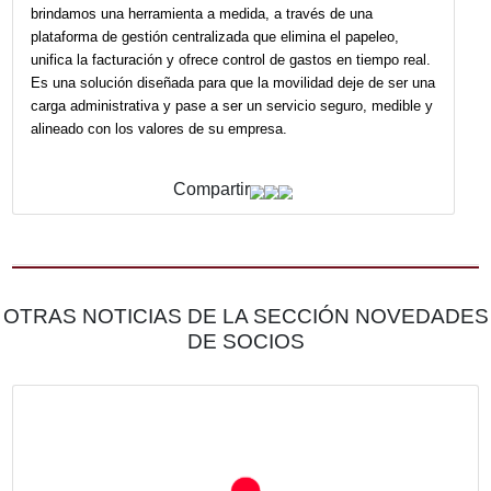
individuos y empresas en España y Latinoamérica. Lo qu
diferencia es el equilibrio entre tecnología y responsabilid
somos neutros en carbono desde 2018 y operamos con to
transparencia fiscal en cada mercado. No solo movemos
personas, sino que ayudamos a las organizaciones a cum
sus objetivos de sostenibilidad con datos reales a través
traslados seguros, de calidad y responsables.
En el ámbito corporativo, a través de Cabify para empres
brindamos una herramienta a medida, a través de una
plataforma de gestión centralizada que elimina el papeleo
unifica la facturación y ofrece control de gastos en tiempo
Es una solución diseñada para que la movilidad deje de s
carga administrativa y pase a ser un servicio seguro, med
alineado con los valores de su empresa.
Compartir