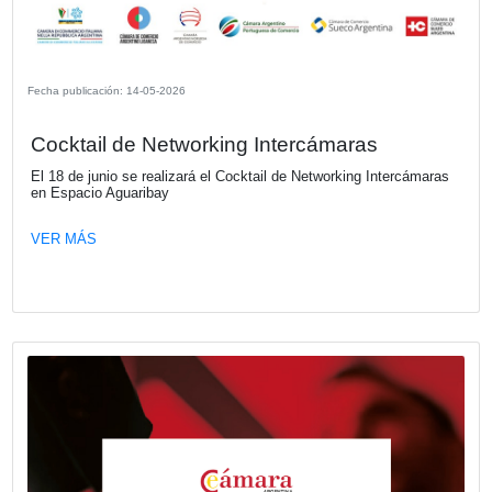
Fecha publicación: 22-05-2026
Mapfre auspició la 19ª edición de los 
“El Auto Más Seguro”
La compañía volvió a apoyar esta iniciativa de CESVI Arg
la revista “Crash Test” en la que se premian los autos m
lanzados en 2025. La edición 2026 tiene un significado es