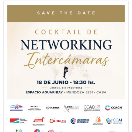
Fecha publicación: 22-05-2026
Mapfre auspició la 19ª edición de los 
“El Auto Más Seguro”
La compañía volvió a apoyar esta iniciativa de CESVI Arg
la revista “Crash Test” en la que se premian los autos m
lanzados en 2025. La edición 2026 tiene un significado es
CESVI cumple 30 años.
VER MÁS