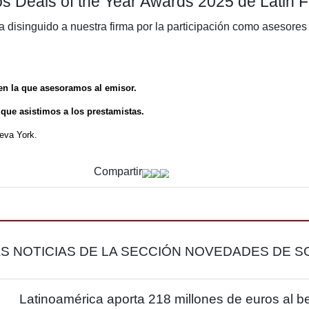
ios en los Deals of the Year Award
in Finance ha disinguido a nuestra firma por la par
2025.
Galicia S.A., en la que asesoramos al emisor.
(VMOS), en la que asistimos a los prestamistas.