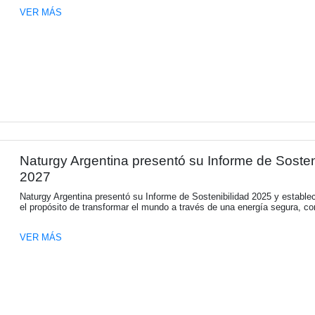
Solo 1 de cada 5 ejecutivos c
sostenibilidad
Una nueva investigación de KPMG revela una
pone en riesgo el valor de las empresas. El
riesgos de sostenibilidad.
VER MÁS