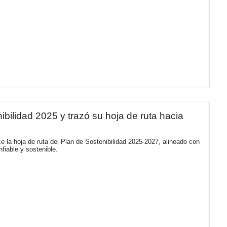
uantifica el impacto financiero con relació
 desconexión entre la estrategia de sostenibilidad y la toma 
 capital está siendo retirado de aquellos negocios que no logran