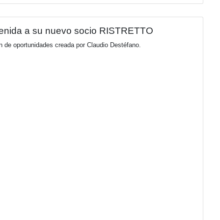
n: Kia Tasman desembarca en Argentina
l de Astara, marca un hito de gran impacto con el lanzamiento 
aldada por más de 50 años de experiencia en el desarrollo de v
barca con tres versiones diseñadas para elevar los estándares