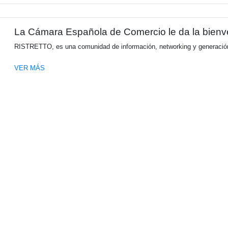
Explorá una nueva dimensió
Kia Argentina, bajo la representación loca
comercial en la historia de la marca. Resp
esta propuesta disruptiva y robusta desem
medianas.
VER MÁS