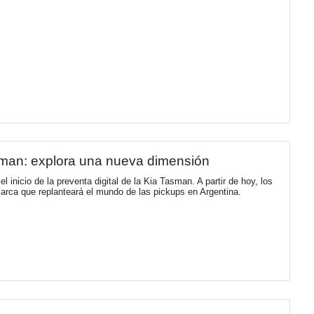
e nos remite la Asociación Amigos del Ca
iago Apóstol, se realizará la 7º edición del Camino de Santiag
íritu peregrino.