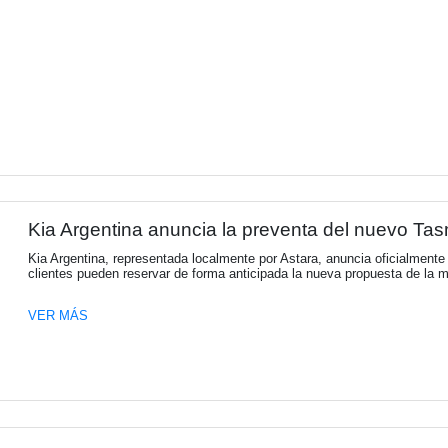
Les acercamos invitación qu
Argentina
El próximo sábado 25 de julio, día de Sant
única de encuentro, amistad, reflexión y esp
VER MÁS