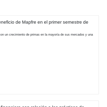
LA SECCIÓN
lones de euros al beneficio de Mapfre en 
incipales motores del Grupo, con un crecimiento de primas en
y México.