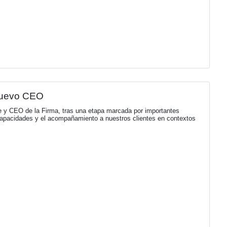
rcio le da la bienvenida a su nuevo so
ón, networking y generación de oportunidades creada por Cl