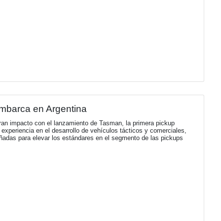
u Informe de Sostenibilidad 2025 y trazó s
ostenibilidad 2025 y establece la hoja de ruta del Plan de Sos
és de una energía segura, confiable y sostenible.